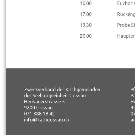
10.00
Eucharis
17.00
Rückeng
19.30
Probe S
20.00
Hauptpr
Zweckverband der Kirchgemeinden
P
der Seelsorgeeinheit Gossau
P
Herisauerstrasse 5
H
9200 Gossau
9
071 388 18 42
0
info@kathgossau.ch
a