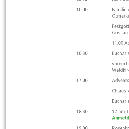
10.00
Familie
Otmarki
Festgot
Gossau
11.00
Ap
10.30
Eucharis
voreucha
Waldkir
17.00
Advents
Chlaus-
Eucharis
18.30
12 am Ti
Anmel
19.00
Rosenkr