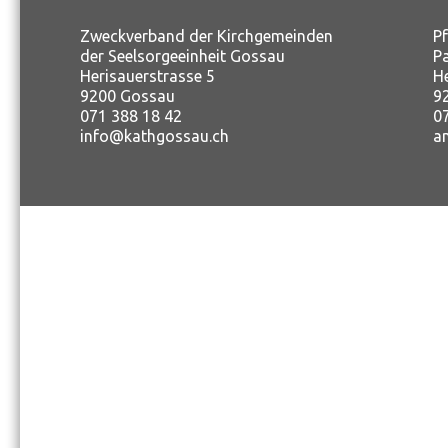
Zweckverband der Kirchgemeinden
P
der Seelsorgeeinheit Gossau
P
Herisauerstrasse 5
H
9200 Gossau
9
071 388 18 42
0
info@kathgossau.ch
a